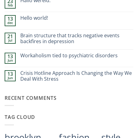
Hallo wereld.
23
feb
Geen
reacties
op
Hello world!
13
Hallo
dec
wereld.
Geen
reacties
op
Brain structure that tracks negative events
21
Hello
Jul
world!
backfires in depression
Geen
reacties
Workaholism tied to psychiatric disorders
13
op
Brain
Jun
Geen
structure
reacties
that
op
tracks
Crisis Hotline Approach Is Changing the Way We
13
Workaholism
negative
Jun
tied
Deal With Stress
events
to
backfires
Geen
psychiatric
in
reacties
disorders
depression
op
RECENT COMMENTS
Crisis
Hotline
Approach
Is
Changing
TAG CLOUD
the
Way
We
Deal
With
brooklyn
fashion
style
Stress