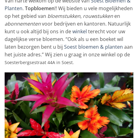
Van harte welkom op de website van
Soest Bloemen &
Planten
.
Topbloemen
!! Wij bieden u vele mogelijkheden
op het gebied van
bloemstukken
,
rouwstukken
en
abonnementen
voor bedrijven en kantoren. Natuurlijk
kunt u ook altijd bij ons in de
winkel
terecht voor uw
dagelijkse verse bloemen. “Ook als u een boeket wil
laten bezorgen bent u bij
Soest bloemen & planten
aan
het juiste adres.” Wij zien u graag in onze winkel op de
Soesterbergsestraat 44A in Soest.